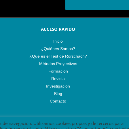
ACCESO RÁPIDO
Inicio
¿Quiénes Somos?
¿Qué es el Test de Rorschach?
Métodos Proyectivos
Formación
Revista
Investigación
Blog
Contacto
a de navegación. Utilizamos cookies propias y de terceros para
Copyright by Rorschach Spain 2023
 más personalizado. Al hacer click en "Aceptar todas", consiente