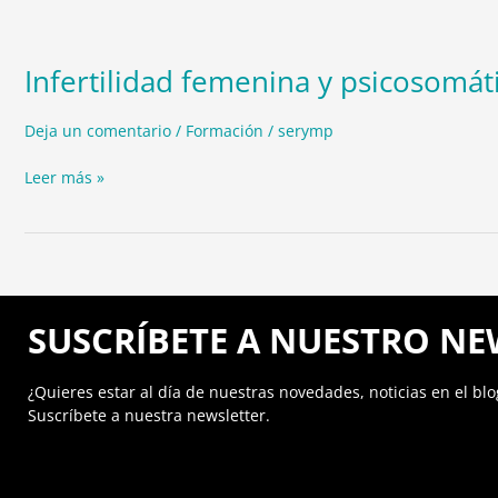
Infertilidad
femenina
Infertilidad femenina y psicosomát
y
psicosomática
Deja un comentario
/
Formación
/
serymp
Leer más »
SUSCRÍBETE A NUESTRO NE
¿Quieres estar al día de nuestras novedades, noticias en el blo
Suscríbete a nuestra newsletter.